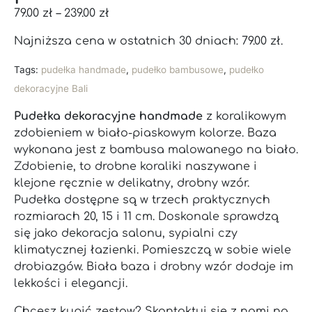
79.00
zł
–
239.00
zł
Najniższa cena w ostatnich 30 dniach:
79.00
zł
.
Tags:
pudełka handmade
,
pudełko bambusowe
,
pudełko
dekoracyjne Bali
Pudełka dekoracyjne handmade
z koralikowym
zdobieniem w biało-piaskowym kolorze. Baza
wykonana jest z bambusa malowanego na biało.
Zdobienie, to drobne koraliki naszywane i
klejone ręcznie w delikatny, drobny wzór.
Pudełka dostępne są w trzech praktycznych
rozmiarach 20, 15 i 11 cm. Doskonale sprawdzą
się jako dekoracja salonu, sypialni czy
klimatycznej łazienki. Pomieszczą w sobie wiele
drobiazgów. Biała baza i drobny wzór dodaje im
lekkości i elegancji.
Chcesz kupić zestaw? Skontaktuj się z nami na