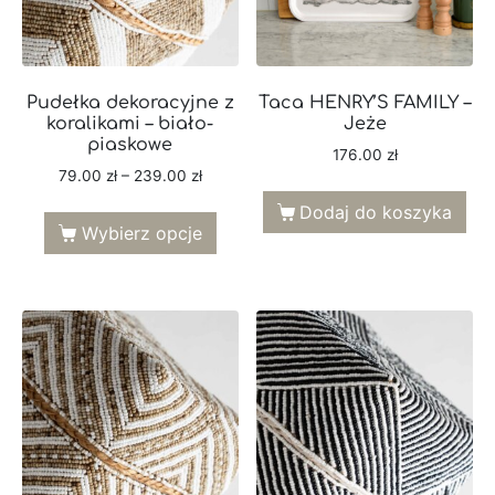
Pudełka dekoracyjne z
Taca HENRY’S FAMILY –
koralikami – biało-
Jeże
piaskowe
176.00
zł
79.00
zł
–
239.00
zł
Dodaj do koszyka
Wybierz opcje