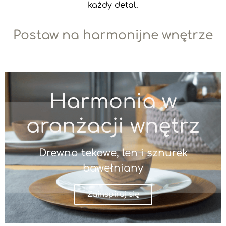
każdy detal.
Postaw na harmonijne wnętrze
Harmonia w
aranżacji wnętrz
Drewno tekowe, len i sznurek
bawełniany
Zainspiruj się