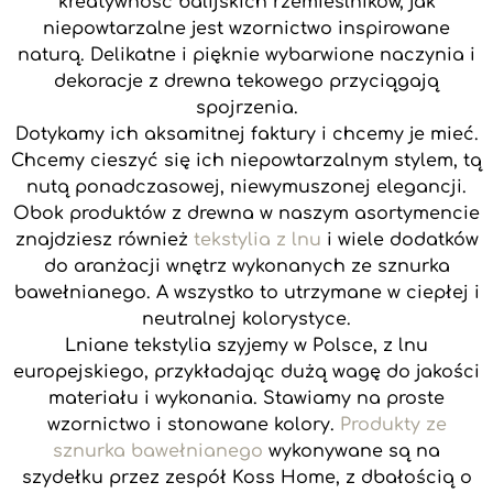
kreatywność balijskich rzemieślników, jak
niepowtarzalne jest wzornictwo inspirowane
naturą. Delikatne i pięknie wybarwione naczynia i
dekoracje z drewna tekowego przyciągają
spojrzenia.
Dotykamy ich aksamitnej faktury i chcemy je mieć.
Chcemy cieszyć się ich niepowtarzalnym stylem, tą
nutą ponadczasowej, niewymuszonej elegancji.
Obok produktów z drewna w naszym asortymencie
znajdziesz również
tekstylia z lnu
i wiele dodatków
do aranżacji wnętrz wykonanych ze sznurka
bawełnianego. A wszystko to utrzymane w ciepłej i
neutralnej kolorystyce.
Lniane tekstylia szyjemy w Polsce, z lnu
europejskiego, przykładając dużą wagę do jakości
materiału i wykonania. Stawiamy na proste
wzornictwo i stonowane kolory.
Produkty ze
sznurka bawełnianego
wykonywane są na
szydełku przez zespół Koss Home, z dbałością o