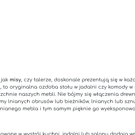
 jak
misy
, czy talerze, doskonale prezentują się w k
, to oryginalna ozdoba stołu w jadalni czy komody w 
erzchnie naszych mebli. Nie bójmy się włączenia drew
jmy lnianych obrusów lub bieżników
,
lnianych lub szn
ewnianego mebla i tym samym pięknie go wyeksponowa
ane w wystrój kuchni, jadalni lub salonu dodają wn