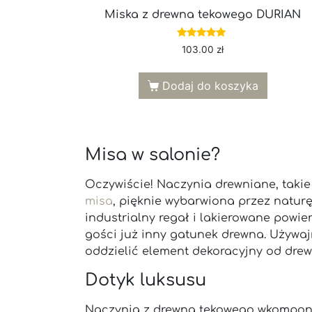
Miska z drewna tekowego DURIAN
Oceniono
103.00
zł
5.00
na 5
Dodaj do koszyka
Misa w salonie?
Oczywiście! Naczynia drewniane, takie
misa
, pięknie wybarwiona przez naturę
industrialny regał i lakierowane powi
gości już inny gatunek drewna. Używa
oddzielić element dekoracyjny od dr
Dotyk luksusu
Naczynia z drewna tekowego wkomponow