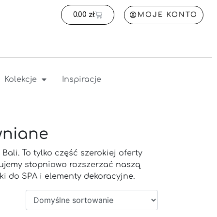
0.00
zł
MOJE KONTO
Kolekcje
Inspiracje
wniane
li. To tylko część szerokiej oferty
nujemy stopniowo rozszerzać naszą
tki do SPA i elementy dekoracyjne.