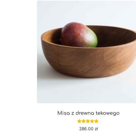
Misa z drewna tekowego
Oceniono
286.00
zł
5.00
na 5