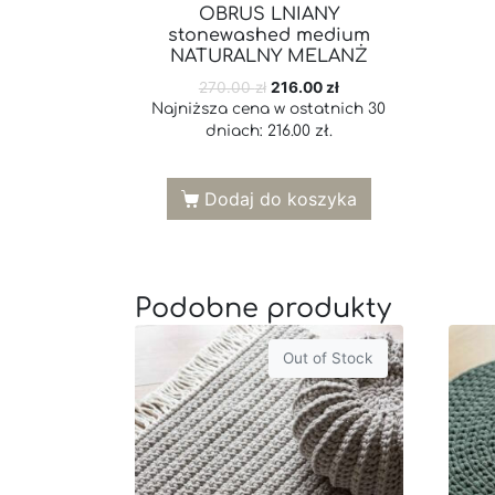
OBRUS LNIANY
stonewashed medium
NATURALNY MELANŻ
270.00
zł
216.00
zł
Najniższa cena w ostatnich 30
dniach:
216.00
zł
.
Dodaj do koszyka
Podobne produkty
Out of Stock