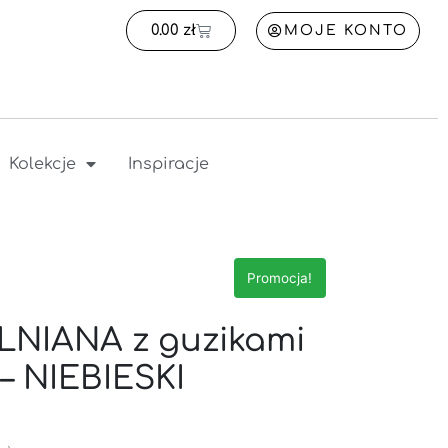
0.00
zł
MOJE KONTO
Kolekcje
Inspiracje
Promocja!
NIANA z guzikami
– NIEBIESKI