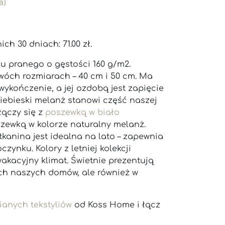
a)
nich 30 dniach:
71.00
zł
.
nu pranego o gęstości 160 g/m2.
óch rozmiarach – 40 cm i 50 cm. Ma
wykończenie, a jej ozdobą jest zapięcie
iebieski melanż stanowi część naszej
 łączy się z
poszewką w biało
zewką w kolorze naturalny melanż.
tkanina jest idealna na lato – zapewnia
zynku. Kolory z letniej kolekcji
wakacyjny klimat. Świetnie prezentują
ach naszych domów, ale również w
ianych tekstyliów
od Koss Home i łącz