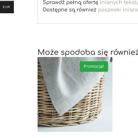
Sprawdź pełną ofertę
lnianych tekst
EUR
Dostępne są również
poszewki lnian
Może spodoba się równie
Promocja!