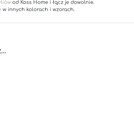
yliów
od Koss Home i łącz je dowolnie.
e
w innych kolorach i wzorach.
ż…