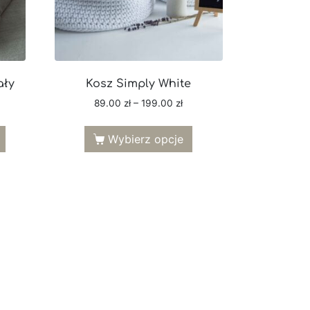
ały
Kosz Simply White
89.00
zł
–
199.00
zł
Wybierz opcje