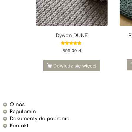
Dywan DUNE
P
Oceniono
699.00
zł
5.00
na 5
Dowiedz się więcej
O nas
Regulamin
Dokumenty do pobrania
Kontakt