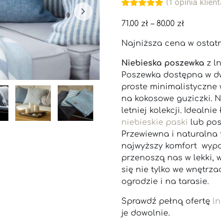
(
1
opinia klient
Oceniony
1
5.00
na 5
71.00
zł
–
80.00
zł
na
podstawie
Najniższa cena w ostat
oceny
klienta
Niebieska poszewka
z l
Poszewka dostępna w dw
proste minimalistyczne 
na kokosowe guziczki. N
letniej kolekcji. Idealnie
niebieskie paski
lub pos
Przewiewna i naturalna 
najwyższy komfort wypoc
przenoszą nas w lekki, 
się nie tylko we wnętrz
ogrodzie i na tarasie.
Sprawdź pełną ofertę
ln
je dowolnie.