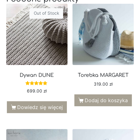
Out of Stock
Dywan DUNE
Torebka MARGARET
319.00
zł
Oceniono
699.00
zł
5.00
na 5
Dodaj do koszyka
Dowiedz się więcej