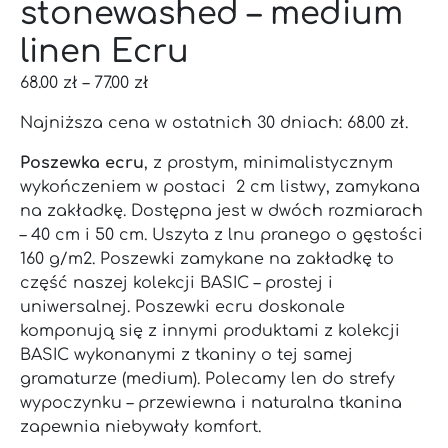
stonewashed – medium
linen Ecru
68.00
zł
–
77.00
zł
Najniższa cena w ostatnich 30 dniach:
68.00
zł
.
Poszewka ecru
, z prostym, minimalistycznym
wykończeniem w postaci 2 cm listwy, zamykana
na zakładkę. Dostępna jest w dwóch rozmiarach
– 40 cm i 50 cm. Uszyta z lnu pranego o gęstości
160 g/m2. Poszewki zamykane na zakładkę to
część naszej kolekcji BASIC – prostej i
uniwersalnej. Poszewki ecru doskonale
komponują się z innymi produktami z kolekcji
BASIC wykonanymi z tkaniny o tej samej
gramaturze (medium). Polecamy len do strefy
wypoczynku – przewiewna i naturalna tkanina
zapewnia niebywały komfort.